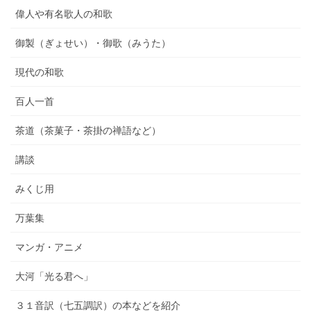
偉人や有名歌人の和歌
御製（ぎょせい）・御歌（みうた）
現代の和歌
百人一首
茶道（茶菓子・茶掛の禅語など）
講談
みくじ用
万葉集
マンガ・アニメ
大河「光る君へ」
３１音訳（七五調訳）の本などを紹介