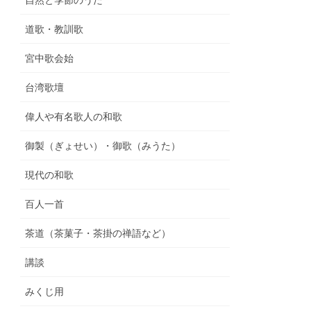
自然と季節のうた
道歌・教訓歌
宮中歌会始
台湾歌壇
偉人や有名歌人の和歌
御製（ぎょせい）・御歌（みうた）
現代の和歌
百人一首
茶道（茶菓子・茶掛の禅語など）
講談
みくじ用