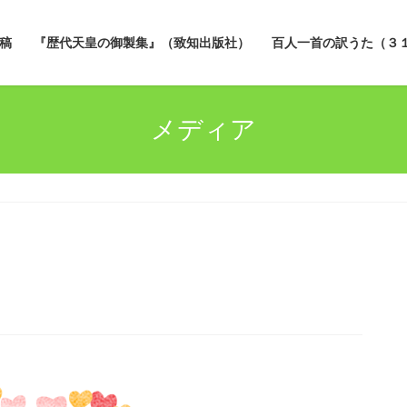
稿
『歴代天皇の御製集』（致知出版社）
百人一首の訳うた（３
メディア