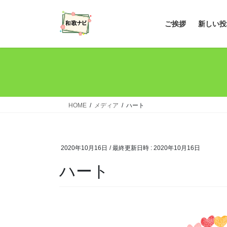
コ
ナ
ン
ビ
ご挨拶
新しい投
テ
ゲ
ン
ー
ツ
シ
へ
ョ
ス
ン
キ
に
ッ
移
HOME
メディア
ハート
プ
動
2020年10月16日
/ 最終更新日時 :
2020年10月16日
ハート