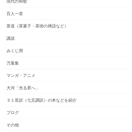
現代の和歌
百人一首
茶道（茶菓子・茶掛の禅語など）
講談
みくじ用
万葉集
マンガ・アニメ
大河「光る君へ」
３１音訳（七五調訳）の本などを紹介
ブログ
その他