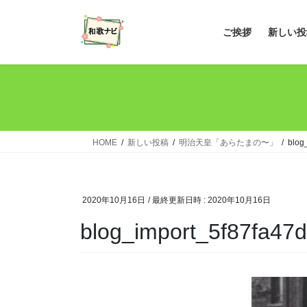
コ
ナ
ン
ビ
ご挨拶
新しい投
テ
ゲ
ン
ー
ツ
シ
へ
ョ
ス
ン
キ
に
ッ
移
HOME
新しい投稿
明治天皇「あらたまの〜」
blog
プ
動
2020年10月16日
/ 最終更新日時 :
2020年10月16日
blog_import_5f87fa47