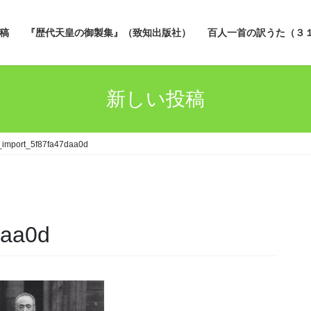
稿
『歴代天皇の御製集』（致知出版社）
百人一首の訳うた（３
新しい投稿
_import_5f87fa47daa0d
daa0d