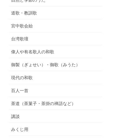
自然と季節のうた
道歌・教訓歌
宮中歌会始
台湾歌壇
偉人や有名歌人の和歌
御製（ぎょせい）・御歌（みうた）
現代の和歌
百人一首
茶道（茶菓子・茶掛の禅語など）
講談
みくじ用