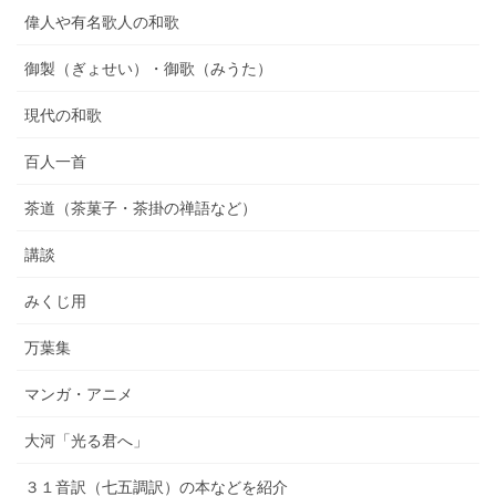
偉人や有名歌人の和歌
御製（ぎょせい）・御歌（みうた）
現代の和歌
百人一首
茶道（茶菓子・茶掛の禅語など）
講談
みくじ用
万葉集
マンガ・アニメ
大河「光る君へ」
３１音訳（七五調訳）の本などを紹介