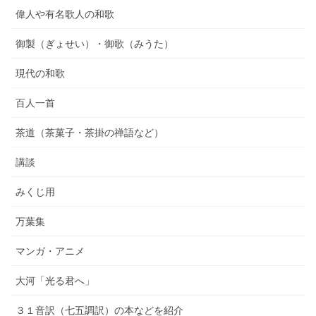
偉人や有名歌人の和歌
御製（ぎょせい）・御歌（みうた）
現代の和歌
百人一首
茶道（茶菓子・茶掛の禅語など）
講談
みくじ用
万葉集
マンガ・アニメ
大河「光る君へ」
３１音訳（七五調訳）の本などを紹介