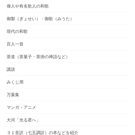
偉人や有名歌人の和歌
御製（ぎょせい）・御歌（みうた）
現代の和歌
百人一首
茶道（茶菓子・茶掛の禅語など）
講談
みくじ用
万葉集
マンガ・アニメ
大河「光る君へ」
３１音訳（七五調訳）の本などを紹介