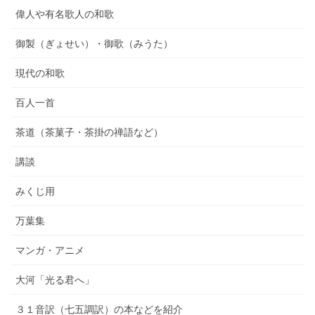
偉人や有名歌人の和歌
御製（ぎょせい）・御歌（みうた）
現代の和歌
百人一首
茶道（茶菓子・茶掛の禅語など）
講談
みくじ用
万葉集
マンガ・アニメ
大河「光る君へ」
３１音訳（七五調訳）の本などを紹介