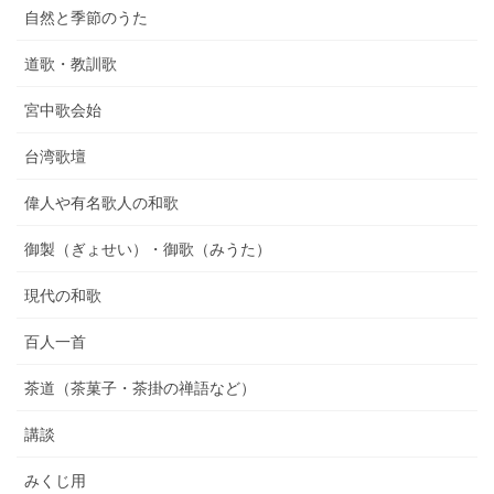
自然と季節のうた
道歌・教訓歌
宮中歌会始
台湾歌壇
偉人や有名歌人の和歌
御製（ぎょせい）・御歌（みうた）
現代の和歌
百人一首
茶道（茶菓子・茶掛の禅語など）
講談
みくじ用