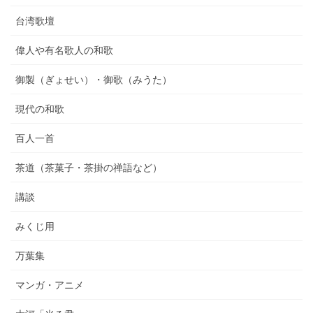
台湾歌壇
偉人や有名歌人の和歌
御製（ぎょせい）・御歌（みうた）
現代の和歌
百人一首
茶道（茶菓子・茶掛の禅語など）
講談
みくじ用
万葉集
マンガ・アニメ