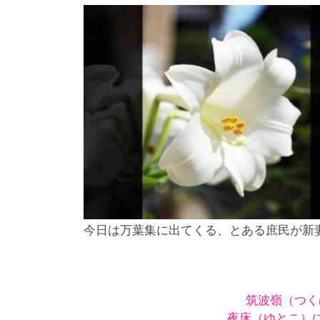
今日は万葉集に出てくる、とある庶民が新
筑波嶺（つく
夜床（ゆとこ）