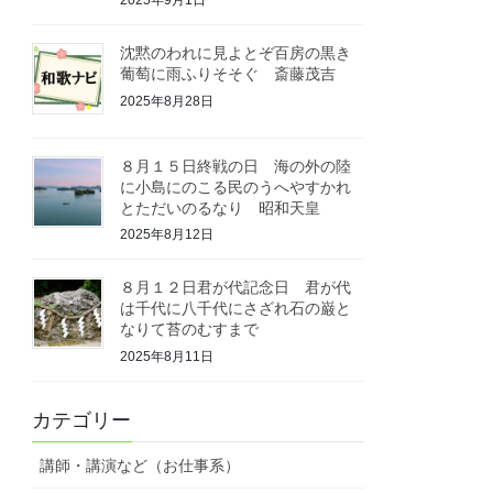
2025年9月1日
沈黙のわれに見よとぞ百房の黒き
葡萄に雨ふりそそぐ 斎藤茂吉
2025年8月28日
８月１５日終戦の日 海の外の陸
に小島にのこる民のうへやすかれ
とただいのるなり 昭和天皇
2025年8月12日
８月１２日君が代記念日 君が代
は千代に八千代にさざれ石の巌と
なりて苔のむすまで
2025年8月11日
カテゴリー
講師・講演など（お仕事系）