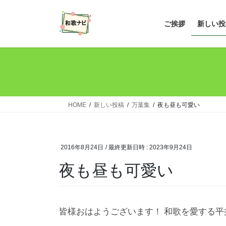
コ
ナ
ン
ビ
ご挨拶
新しい投
テ
ゲ
ン
ー
ツ
シ
へ
ョ
ス
ン
キ
に
ッ
移
HOME
新しい投稿
万葉集
夜も昼も可愛い
プ
動
2016年8月24日
/ 最終更新日時 :
2023年9月24日
夜も昼も可愛い
皆様おはようございます！ 和歌を愛する