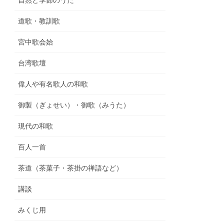
自然と季節のうた
道歌・教訓歌
宮中歌会始
台湾歌壇
偉人や有名歌人の和歌
御製（ぎょせい）・御歌（みうた）
現代の和歌
百人一首
茶道（茶菓子・茶掛の禅語など）
講談
みくじ用