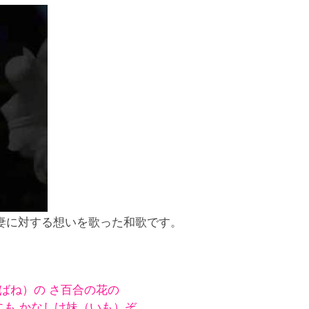
妻に対する想いを歌った和歌です。
ばね）の さ百合の花の
にも かなしけ妹（いも）ぞ