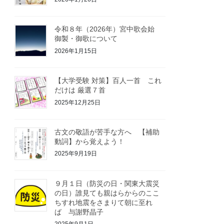
令和８年（2026年）宮中歌会始
御製・御歌について
2026年1月15日
【大学受験 対策】百人一首 これ
だけは 厳選７首
2025年12月25日
古文の敬語が苦手な方へ 【補助
動詞】から覚えよう！
2025年9月19日
９月１日（防災の日・関東大震災
の日）誰見ても親はらからのここ
ちすれ地震をさまりて朝に至れ
ば 与謝野晶子