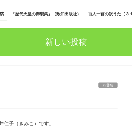
稿
『歴代天皇の御製集』（致知出版社）
百人一首の訳うた（３
新しい投稿
万葉集
平井仁子（きみこ）です。